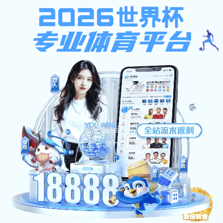
米乐体育m6娱乐